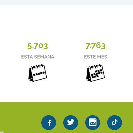
5.703
7.763
ESTA SEMANA
ESTE MES