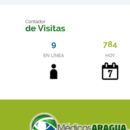
8
Contador
CIRUJANOS ONCÓLOGOS
de Visitas
9
784
4
CIRUJANOS PEDIATRAS
EN LÍNEA
HOY
6
CIRUJANOS PLÁSTICOS
2
CLÍNICA DEL DOLOR Y CUIDADOS
PALIATIVOS
6
COLOPROCTÓLOGOS