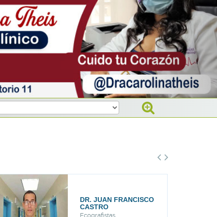
AN FRANCISCO
DRA. ELIZABETH
O
RANGEL
tas
Cardiólogos