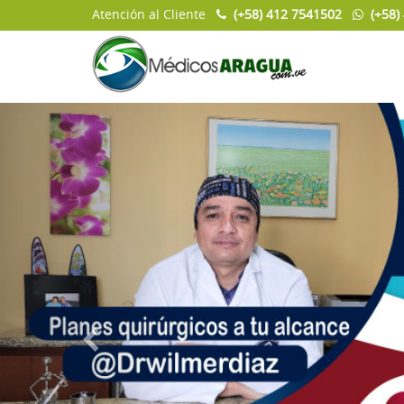
Atención al Cliente
(+58) 412 7541502
(+58)