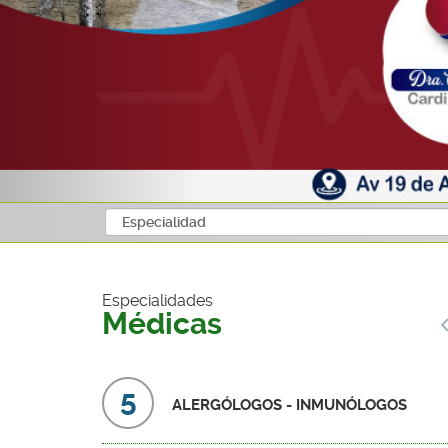
21
TRAUMATÓLOGOS
19
URÓLOGOS
1
URÓLOGOS PEDIATRAS
Especialidades
1
Médicas
VETERINARIOS
5
ALERGÓLOGOS - INMUNÓLOGOS
DRA. JEITSYMAR
GONZÁLEZ
Ginecólogos Obstetras