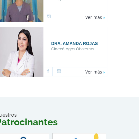
Ver más
Ve
MANDA ROJAS
DRA. YUBRASKA 
gos Obstetras
Dermatólogos
Ver más
Ve
uestros
Patrocinantes