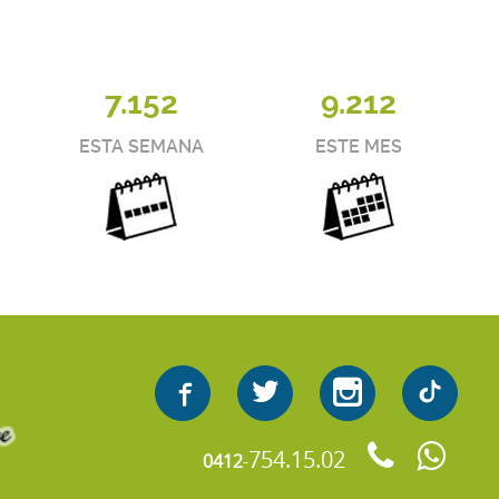
7.152
9.212
ESTA SEMANA
ESTE MES
754.15.02
0412
-