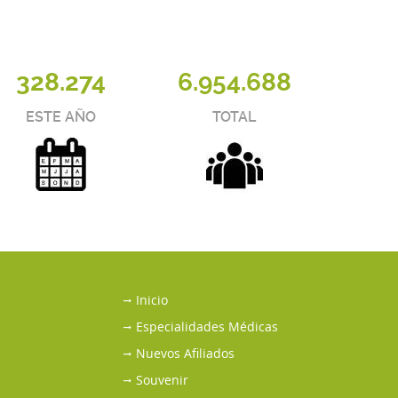
328.274
6.954.688
ESTE AÑO
TOTAL
Inicio
Especialidades Médicas
Nuevos Afiliados
Souvenir