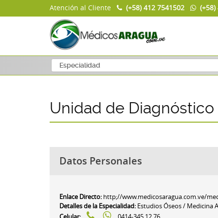
Atención al Cliente
(+58) 412 7541502
(+58)
Unidad de Diagnóstico
Datos Personales
Enlace Directo:
http;//www.medicosaragua.com.ve/medi
Detalles de la Especialidad:
Estudios Óseos / Medicina 
Celular:
0414-345.12.76