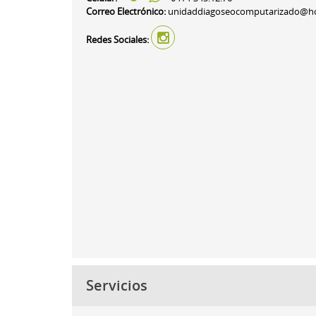
Correo Electrónico:
unidaddiagoseocomputarizado@hot
Redes Sociales:
Servicios