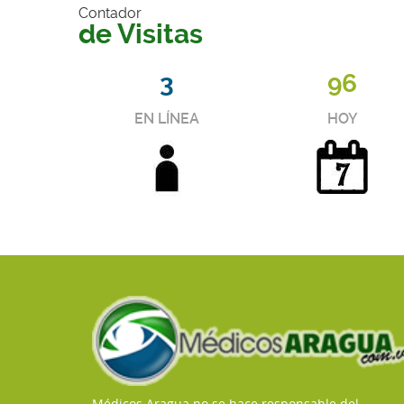
Contador
de Visitas
3
96
EN LÍNEA
HOY
Médicos Aragua no se hace responsable del