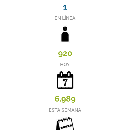
1
EN LÍNEA
920
HOY
6.989
ESTA SEMANA