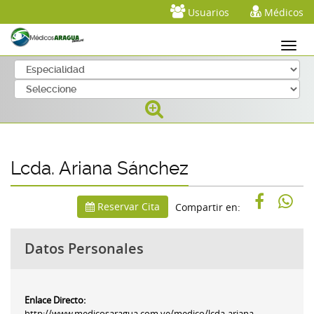
Usuarios
Médicos
Lcda. Ariana Sánchez
Reservar Cita
Compartir en:
Datos Personales
Enlace Directo:
http;//www.medicosaragua.com.ve/medico/lcda-ariana-