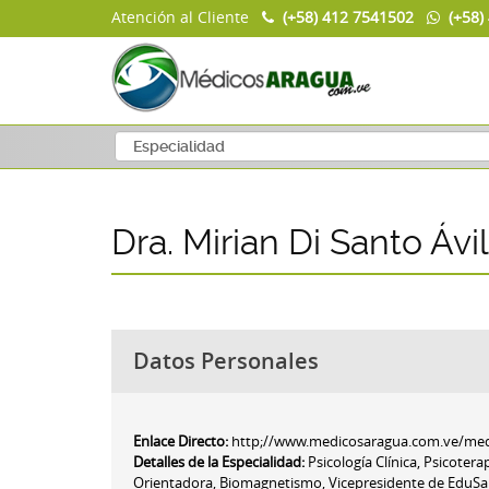
Atención al Cliente
(+58) 412 7541502
(+58)
Dra. Mirian Di Santo Ávi
Datos Personales
Enlace Directo:
http;//www.medicosaragua.com.ve/medic
Detalles de la Especialidad:
Psicología Clínica, Psicotera
Orientadora, Biomagnetismo, Vicepresidente de EduSal