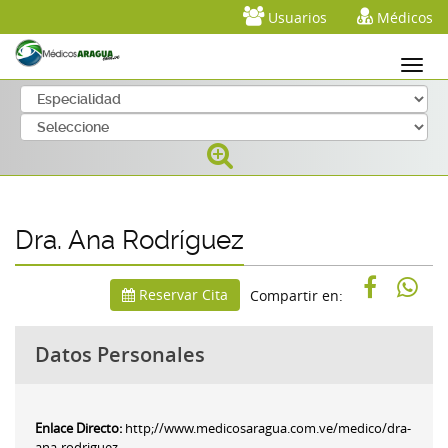
Usuarios
Médicos
Dra. Ana Rodríguez
Reservar Cita
Compartir en:
Datos Personales
Enlace Directo:
http;//www.medicosaragua.com.ve/medico/dra-
ana-rodriguez