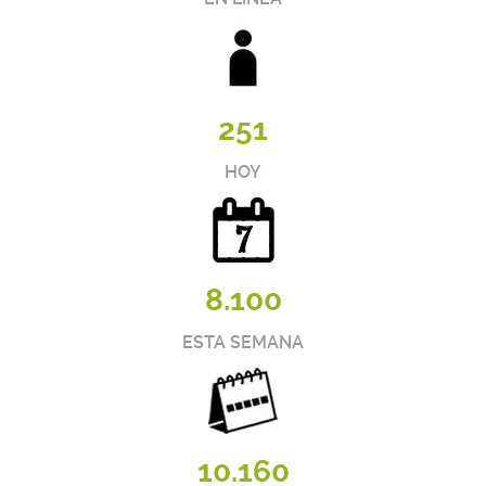
251
HOY
8.100
ESTA SEMANA
10.160