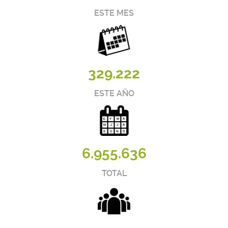
ESTE MES
329.222
ESTE AÑO
6.955.636
TOTAL