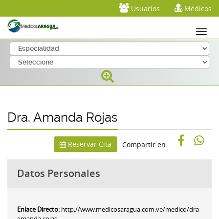
Usuarios
Médicos
Dra. Amanda Rojas
Reservar Cita
Compartir en:
Datos Personales
Enlace Directo:
http;//www.medicosaragua.com.ve/medico/dra-
amanda-rojas