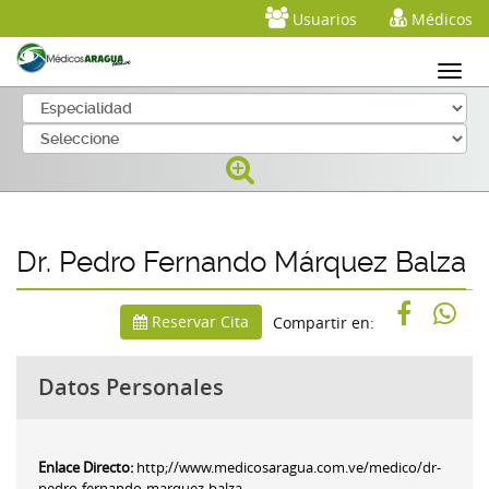
Usuarios
Médicos
Dr. Pedro Fernando Márquez Balza
Reservar Cita
Compartir en:
Datos Personales
Enlace Directo:
http;//www.medicosaragua.com.ve/medico/dr-
pedro-fernando-marquez-balza