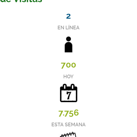
2
EN LÍNEA
700
HOY
7.756
ESTA SEMANA