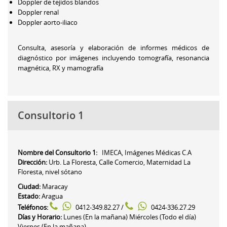
Doppler de tejidos blandos
Doppler renal
Doppler aorto-iliaco
Consulta, asesoría y elaboración de informes médicos de
diagnóstico por imágenes incluyendo tomografía, resonancia
magnética, RX y mamografía
Consultorio 1
Nombre del Consultorio 1:
IMECA, Imágenes Médicas C.A
Dirección:
Urb. La Floresta, Calle Comercio, Maternidad La
Floresta, nivel sótano
Ciudad:
Maracay
Estado:
Aragua
Teléfonos:
0412-349.82.27 /
0424-336.27.29
Días y Horario:
Lunes (En la mañana) Miércoles (Todo el día)
Viernes (En la mañana)