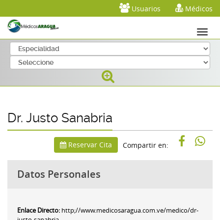
Usuarios
Médicos
Dr. Justo Sanabria
Reservar Cita
Compartir en:
Datos Personales
Enlace Directo:
http;//www.medicosaragua.com.ve/medico/dr-
justo-sanabria