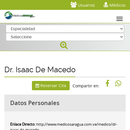
Usuarios
Médicos
Dr. Isaac De Macedo
Reservar Cita
Compartir en:
Datos Personales
Enlace Directo:
http;//www.medicosaragua.com.ve/medico/dr-
isaac-de-macedo