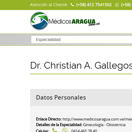
Atención al Cliente
(+58) 412 7541502
(+58)
Dr. Christian A. Gallegos
Datos Personales
Enlace Directo:
http;//www.medicosaragua.com.ve/medic
Detalles de la Especialidad:
Ginecología - Obstetricia
Celular:
0414-465.78.40