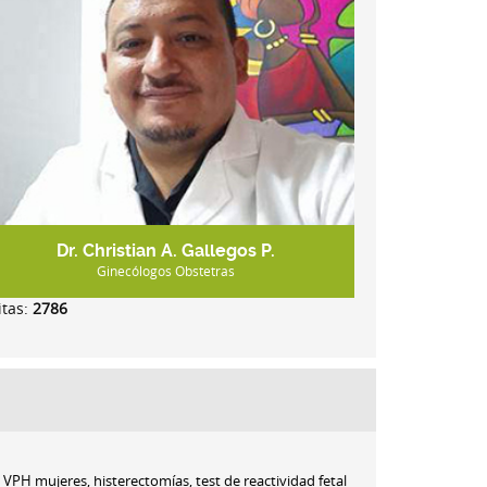
Dr. Christian A. Gallegos P.
Ginecólogos Obstetras
itas:
2786
VPH mujeres, histerectomías, test de reactividad fetal