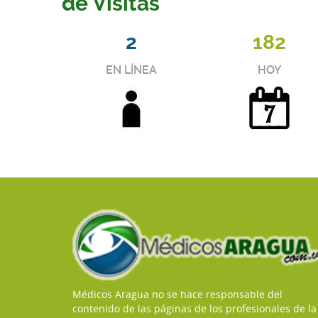
de Visitas
2
182
EN LÍNEA
HOY
Médicos Aragua no se hace responsable del
contenido de las páginas de los profesionales de la