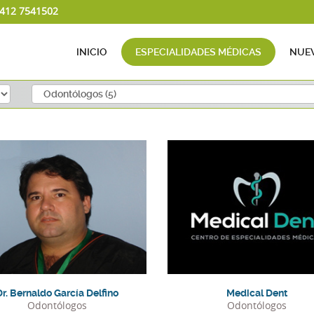
 412 7541502
INICIO
ESPECIALIDADES MÉDICAS
NUEV
Telefonos:
Telefonos:
Dr. Bernaldo García Delfino
Medical Dent
Odontólogos
Odontólogos