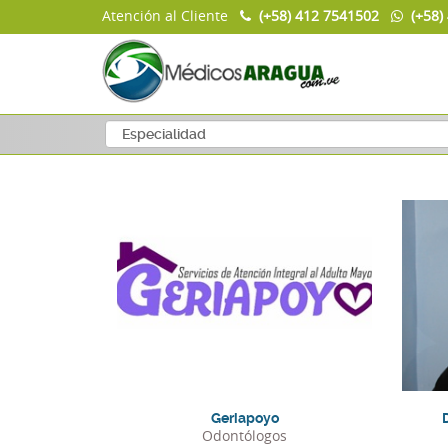
Atención al Cliente
(+58) 412 7541502
(+58)
Telefonos:
Geriapoyo
Odontólogos