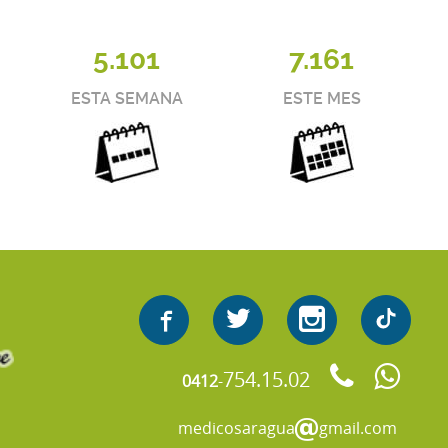
5.101
7.161
ESTA SEMANA
ESTE MES
754.15.02
0412
-
medicosaragua
gmail.com