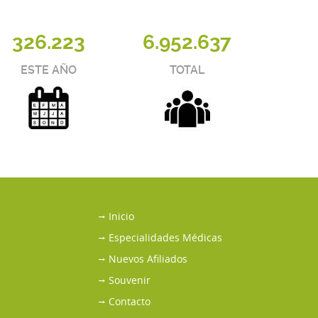
326.223
6.952.637
ESTE AÑO
TOTAL
Inicio
Especialidades Médicas
Nuevos Afiliados
Souvenir
Contacto