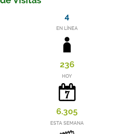
de Visitas
4
EN LÍNEA
236
HOY
6.305
ESTA SEMANA